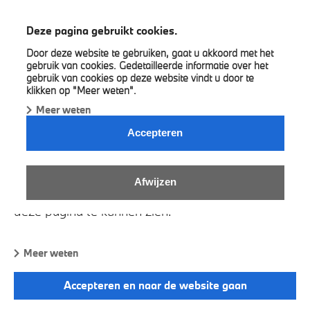
BMW G & A Motors
Deze pagina gebruikt cookies.
Door deze website te gebruiken, gaat u akkoord met het
gebruik van cookies. Gedetailleerde informatie over het
gebruik van cookies op deze website vindt u door te
klikken op "Meer weten".
Meer weten
ONTDEK ONZE JOB AANBIEDINGEN.
Accepteren
Afwijzen
Gelieve cookies in te schakelen om de inhoud op
deze pagina te kunnen zien.
Meer weten
Accepteren en naar de website gaan