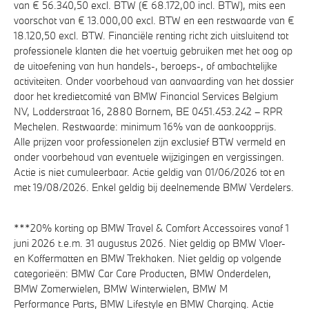
van € 56.340,50 excl. BTW (€ 68.172,00 incl. BTW), mits een
voorschot van € 13.000,00 excl. BTW en een restwaarde van €
18.120,50 excl. BTW. Financiële renting richt zich uitsluitend tot
professionele klanten die het voertuig gebruiken met het oog op
de uitoefening van hun handels-, beroeps-, of ambachtelijke
activiteiten. Onder voorbehoud van aanvaarding van het dossier
door het kredietcomité van BMW Financial Services Belgium
NV, Lodderstraat 16, 2880 Bornem, BE 0451.453.242 – RPR
Mechelen. Restwaarde: minimum 16% van de aankoopprijs.
Alle prijzen voor professionelen zijn exclusief BTW vermeld en
onder voorbehoud van eventuele wijzigingen en vergissingen.
Actie is niet cumuleerbaar. Actie geldig van 01/06/2026 tot en
met 19/08/2026. Enkel geldig bij deelnemende BMW Verdelers.
***20% korting op BMW Travel & Comfort Accessoires vanaf 1
juni 2026 t.e.m. 31 augustus 2026. Niet geldig op BMW Vloer-
en Koffermatten en BMW Trekhaken. Niet geldig op volgende
categorieën: BMW Car Care Producten, BMW Onderdelen,
BMW Zomerwielen, BMW Winterwielen, BMW M
Performance Parts, BMW Lifestyle en BMW Charging. Actie