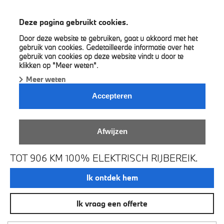
BMW G & A Motors
Deze pagina gebruikt cookies.
Door deze website te gebruiken, gaat u akkoord met het
gebruik van cookies. Gedetailleerde informatie over het
gebruik van cookies op deze website vindt u door te
klikken op "Meer weten".
Meer weten
Accepteren
DE NIEUWE BMW I3 ALS
Afwijzen
FIRST EDITION.
TOT 906 KM 100% ELEKTRISCH RIJBEREIK.
Ik ontdek hem
Ik vraag een offerte