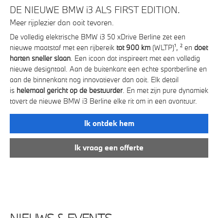
E
DE NIEUWE BMW i3 ALS FIRST EDITION.
D
Meer rijplezier dan ooit tevoren.
Ha
De volledig elektrische BMW i3 50 xDrive Berline zet een
On
k.
nieuwe maatstaf met een rijbereik
tot 900 km
(WLTP)¹, ² en
doet
pro
*.
harten sneller slaan
. Een icoon dat inspireert met een volledig
De 
g
nieuwe designtaal. Aan de buitenkant een echte sportberline en
Dri
aan de binnenkant nog innovatiever dan ooit. Elk detail
voo
is
helemaal gericht op de bestuurder
. En met zijn pure dynamiek
tovert de nieuwe BMW i3 Berline elke rit om in een avontuur.
We
rd
Edi
Ik ontdek hem
Ik vraag een offerte
NIEUWS & EVENTS.